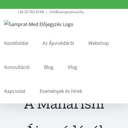
Kihagyás
+36 20 562 8188
|
info@sampratmed.hu
Kezdőoldal
Az Ájurvédáról
Webshop
Konzultáció
Blog
Vlog
Kapcsolat
Események és hírek
A Maharishi