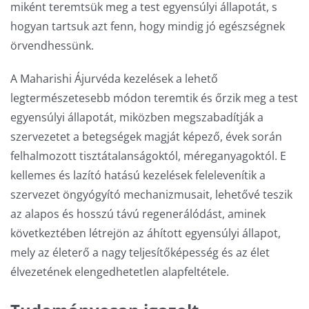
miként teremtsük meg a test egyensúlyi állapotát, s
hogyan tartsuk azt fenn, hogy mindig jó egészségnek
örvendhessünk.
A Maharishi Ájurvéda kezelések a lehető
legtermészetesebb módon teremtik és őrzik meg a test
egyensúlyi állapotát, miközben megszabadítják a
szervezetet a betegségek magját képező, évek során
felhalmozott tisztátalanságoktól, méreganyagoktól. E
kellemes és lazító hatású kezelések felelevenítik a
szervezet öngyógyító mechanizmusait, lehetővé teszik
az alapos és hosszú távú regenerálódást, aminek
következtében létrejön az áhított egyensúlyi állapot,
mely az életerő a nagy teljesítőképesség és az élet
élvezetének elengedhetetlen alapfeltétele.