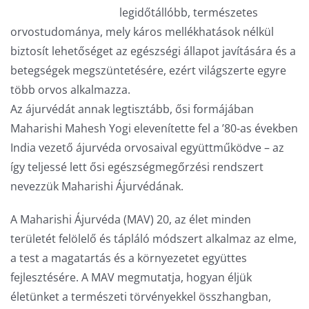
legidőtállóbb, természetes
orvostudománya, mely káros mellékhatások nélkül
biztosít lehetőséget az egészségi állapot javítására és a
betegségek megszüntetésére, ezért világszerte egyre
több orvos alkalmazza.
Az ájurvédát annak legtisztább, ősi formájában
Maharishi Mahesh Yogi elevenítette fel a ’80-as években
India vezető ájurvéda orvosaival együttműködve – az
így teljessé lett ősi egészségmegőrzési rendszert
nevezzük Maharishi Ájurvédának.
A Maharishi Ájurvéda (MAV) 20, az élet minden
területét felölelő és tápláló módszert alkalmaz az elme,
a test a magatartás és a környezetet együttes
fejlesztésére. A MAV megmutatja, hogyan éljük
életünket a természeti törvényekkel összhangban,