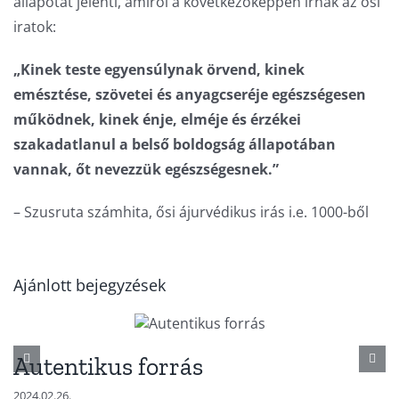
állapotát jelenti, amiről a következőképpen írnak az ősi
iratok:
„Kinek teste egyensúlynak örvend, kinek
emésztése, szövetei és anyagcseréje egészségesen
működnek, kinek énje, elméje és érzékei
szakadatlanul a belső boldogság állapotában
vannak, őt nevezzük egészségesnek.”
– Szusruta számhita, ősi ájurvédikus irás i.e. 1000-ből
Ajánlott bejegyzések
Autentikus forrás
2024.02.26.