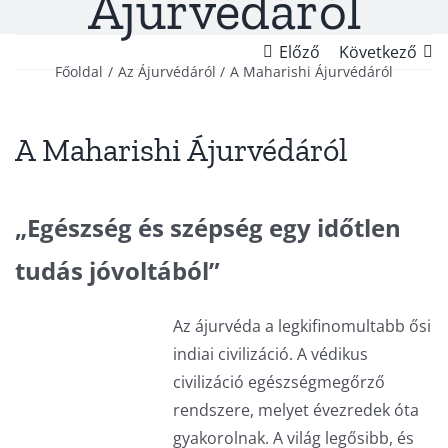
Ájurvédáról
Előző
Következő
Főoldal
Az Ájurvédáról
A Maharishi Ájurvédáról
A Maharishi Ájurvédáról
„Egészség és szépség egy időtlen
tudás
jóvoltából”
Az ájurvéda a legkifinomultabb ősi
indiai civilizáció. A védikus
civilizáció egészségmegőrző
rendszere, melyet évezredek óta
gyakorolnak. A világ legősibb, és