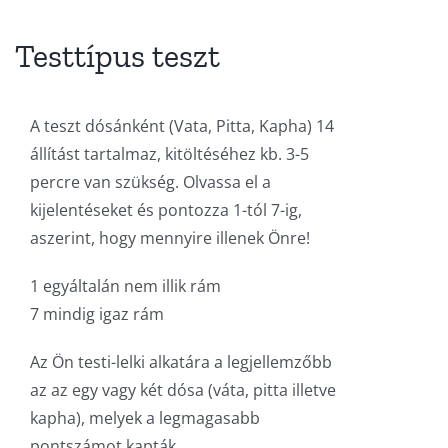
Testtípus teszt
A teszt dósánként (Vata, Pitta, Kapha) 14
állítást tartalmaz, kitöltéséhez kb. 3-5
percre van szükség. Olvassa el a
kijelentéseket és pontozza 1-tól 7-ig,
aszerint, hogy mennyire illenek Önre!
1 egyáltalán nem illik rám
7 mindig igaz rám
Az Ön testi-lelki alkatára a legjellemzőbb
az az egy vagy két dósa (váta, pitta illetve
kapha), melyek a legmagasabb
pontszámot kapták.